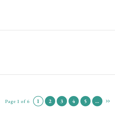
1
2
3
4
5
...
»
Page 1 of 6