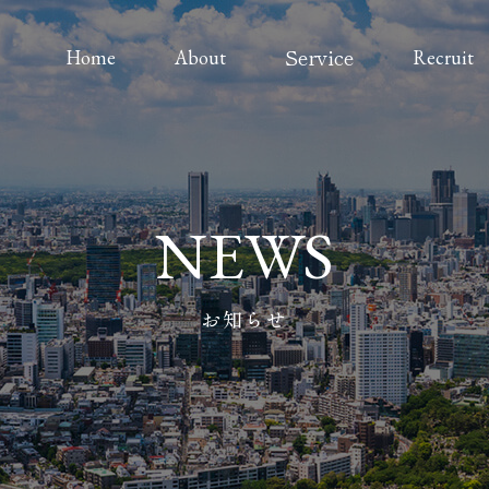
Service
Home
About
Recruit
NEWS
お知らせ